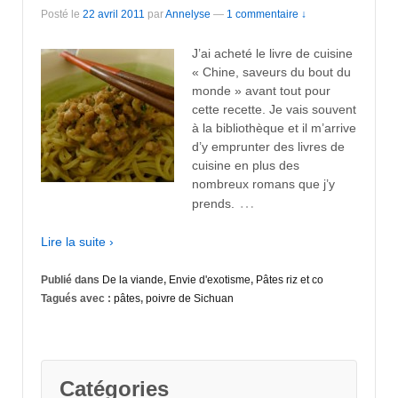
Posté le
22 avril 2011
par
Annelyse
—
1 commentaire ↓
J’ai acheté le livre de cuisine
« Chine, saveurs du bout du
monde » avant tout pour
cette recette. Je vais souvent
à la bibliothèque et il m’arrive
d’y emprunter des livres de
cuisine en plus des
nombreux romans que j’y
…
prends.
Lire la suite ›
Publié dans
De la viande
,
Envie d'exotisme
,
Pâtes riz et co
Tagués avec :
pâtes
,
poivre de Sichuan
Catégories