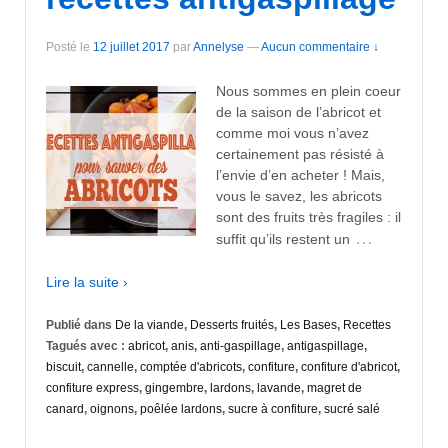
Posté le
12 juillet 2017
par
Annelyse
—
Aucun commentaire ↓
Nous sommes en plein coeur
de la saison de l’abricot et
comme moi vous n’avez
certainement pas résisté à
l’envie d’en acheter ! Mais,
vous le savez, les abricots
sont des fruits très fragiles : il
…
suffit qu’ils restent un
Lire la suite ›
Publié dans
De la viande
,
Desserts fruités
,
Les Bases
,
Recettes
Tagués avec :
abricot
,
anis
,
anti-gaspillage
,
antigaspillage
,
biscuit
,
cannelle
,
comptée d'abricots
,
confiture
,
confiture d'abricot
,
confiture express
,
gingembre
,
lardons
,
lavande
,
magret de
canard
,
oignons
,
poêlée lardons
,
sucre à confiture
,
sucré salé