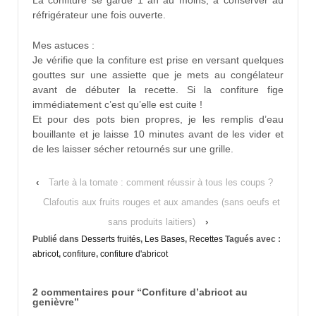
La confiture se garde 1 an au moins, à conserver au
réfrigérateur une fois ouverte.
Mes astuces :
Je vérifie que la confiture est prise en versant quelques
gouttes sur une assiette que je mets au congélateur
avant de débuter la recette. Si la confiture fige
immédiatement c’est qu’elle est cuite !
Et pour des pots bien propres, je les remplis d’eau
bouillante et je laisse 10 minutes avant de les vider et
de les laisser sécher retournés sur une grille.
‹
Tarte à la tomate : comment réussir à tous les coups ?
Clafoutis aux fruits rouges et aux amandes (sans oeufs et
sans produits laitiers)
›
Publié dans
Desserts fruités
,
Les Bases
,
Recettes
Tagués avec :
abricot
,
confiture
,
confiture d'abricot
2 commentaires pour “
Confiture d’abricot au
genièvre
”