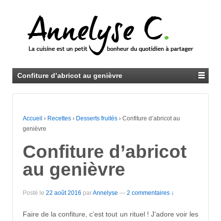
Confiture d’abricot au genièvre
Accueil
›
Recettes
›
Desserts fruités
›
Confiture d’abricot au
genièvre
Confiture d’abricot
au genièvre
Posté le
22 août 2016
par
Annelyse
—
2 commentaires ↓
Faire de la confiture, c’est tout un rituel ! J’adore voir les