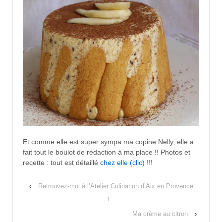
Et comme elle est super sympa ma copine Nelly, elle a
fait tout le boulot de rédaction à ma place !! Photos et
recette : tout est détaillé
chez elle (clic)
!!!
‹
Retrouvez-moi à l’Atelier Culinarion d’Aix en Provence
!
Ma crème au citron
›