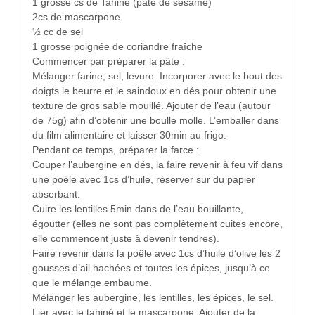
1 grosse cs de Tahiné (pâte de sésame)
2cs de mascarpone
½ cc de sel
1 grosse poignée de coriandre fraîche
Commencer par préparer la pâte :
Mélanger farine, sel, levure. Incorporer avec le bout des
doigts le beurre et le saindoux en dés pour obtenir une
texture de gros sable mouillé. Ajouter de l’eau (autour
de 75g) afin d’obtenir une boulle molle. L’emballer dans
du film alimentaire et laisser 30min au frigo.
Pendant ce temps, préparer la farce :
Couper l’aubergine en dés, la faire revenir à feu vif dans
une poêle avec 1cs d’huile, réserver sur du papier
absorbant.
Cuire les lentilles 5min dans de l’eau bouillante,
égoutter (elles ne sont pas complètement cuites encore,
elle commencent juste à devenir tendres).
Faire revenir dans la poêle avec 1cs d’huile d’olive les 2
gousses d’ail hachées et toutes les épices, jusqu’à ce
que le mélange embaume.
Mélanger les aubergine, les lentilles, les épices, le sel.
Lier avec le tahiné et le mascarpone. Ajouter de la