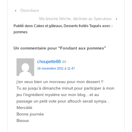
‹
Osso-buco
Ma brioche fétiche, déclinée au Speculoos
›
Publié dans
Cakes et gâteaux
,
Desserts fruités
Tagués avec :
pommes
Un commentaire pour “
Fondant aux pommes
”
choupette88
dit :
16 novembre 2011 à 11:47
j’en veux bien un morceau pour mon dessert !!
Tu as jusqu’à dimanche minuit pour participer à mon
jeu l’ingrédient mystére sur mon blog…et au
passage un petit vote pour aftouch serait sympa…
Merciiiiiii
Bonne journée
Bisous