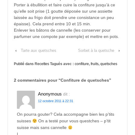
Porter à ébullition et faire cuire la confiture jusqu’à ce
qu’elle soit prise (1 goutte déposée sur une assiette
laissée au frigo doit prendre une consistance un peu
épaisse). Cela prend entre 10 et 15 min.
Enlever les bâtons de cannelle (les conserver pour
parfumer une compote par exemple) et mettre en pots.
‹
Tarte aux quetsches
Sorbet à la quetsche
›
Publié dans
Recettes
Tagués avec :
confiture
,
fruits
,
quetsches
2 commentaires pour “
Confiture de quetsches
”
Anonymous
dit :
12 octobre 2011 à 22:31
On pourra gouter? Cela accompagne bien les p’tits
suisses
On a testé pour vous questches – p’tit
suisse mais sans cannelle
L.