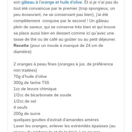
son
gâteau à l’orange et huile d’olive
. Et si je n’ai pas du
tout été convaincue par le premier (trop spongieux, un
peu écoeurant, ne se conservant pas bien), j’ai été
complètement conquise par le second ! Un gâteau
plein de saveur, qui se conserve très bien et qui trouve
sa place aussi bien en dessert comme ici qu’avec une
tasse de thé ou de café au goûter ou au petit déjeuner.
Recette
(pour un moule à manqué de 24 cm de
diamètre)
2 oranges à peau fines (oranges à jus, de préférence
non traitées)
70g d’huile d’olive
300g de farine T55
1cc de levure chimique
1/2cc de bicarbonate de soude
1/2cc de sel
4 oeufs
200g de sucre
quelques gouttes d’extrait d’amandes amères
Laver les oranges, enlever les extrémités épaisses (au
niveau du pédoncule et de la tige). Les couper