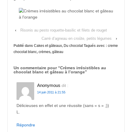
‹
Risonis au pesto roquette-basilic et filets de rouget
Carré d’agneau en croûte, petits légumes
›
Publié dans
Cakes et gâteaux
,
Du chocolat
Tagués avec :
creme
chocolat blanc
,
crèmes
,
gâteau
Un commentaire pour “
Crèmes irrésistibles au
chocolat blanc et gâteau à l’orange
”
Anonymous
dit :
14 juin 2011 à 21:55
Délicieuses en effet et une réussite (sans « s » ;))
L.
Répondre