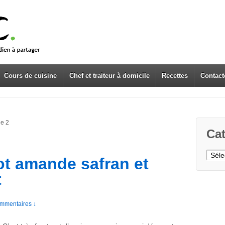
Cours de cuisine
Chef et traiteur à domicile
Recettes
Contact
e 2
Cat
Caté
ot amande safran et
t
mmentaires ↓