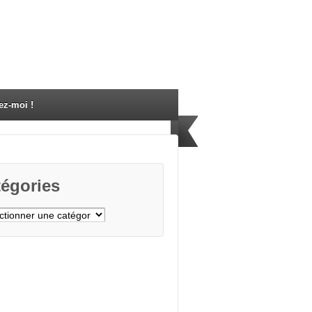
ez-moi !
égories
gories