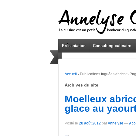
Présentation
Consulting culinaire
Accueil
›
Publications taguées abricot
›
Pag
Archives du site
Moelleux abric
glace au yaour
Posté le
28 août 2012
par
Annelyse
—
9 co