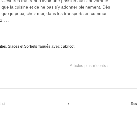
C’est très frustrant d’avoir une passion aussi dévorante
que la cuisine et de ne pas s’y adonner pleinement. Dès
que je peux, chez moi, dans les transports en commun –
…
ez
ités
,
Glaces et Sorbets
Tagués avec :
abricot
Articles plus récents ›
chef
↑
Res