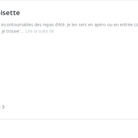
oisette
ncontournables des repas d’été. Je les sers en apéro ou en entrée car
, je trouve …
Lire la suite de
Soupe
froide
de
courgette,
basilic
et
noisette
n 3